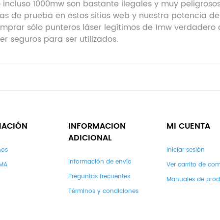
 incluso 1000mw son bastante ilegales y muy peligroso
as de prueba en estos sitios web y nuestra potencia d
r sólo punteros láser legítimos de 1mw verdadero de 
r seguros para ser utilizados.
MACIÓN
INFORMACION
MI CUENTA
ADICIONAL
nos
Iniciar sesión
Información de envío
RMA
Ver carrito de co
Preguntas frecuentes
Manuales de prod
Términos y condiciones