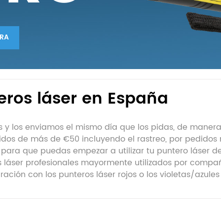
RA
eros láser en España
s y los enviamos el mismo día que los pidas, de manera 
edidos de más de €50 incluyendo el rastreo, por pedido
 para que puedas empezar a utilizar tu puntero láser d
os láser profesionales mayormente utilizados por compa
ción con los punteros láser rojos o los violetas/azules